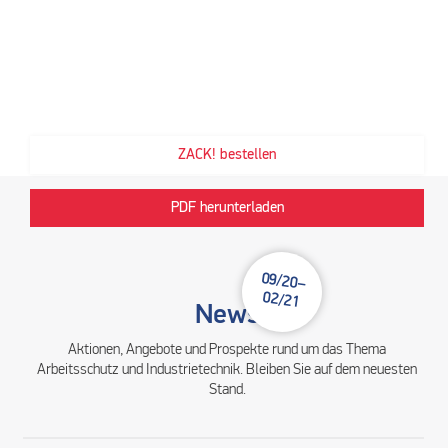
ZACK! No. 51
Unsere Sonderpreis-Aktion umfasst wieder Angebote aus unseren
Kernsortimenten:
Arbeitsschutz, Industrietechnik, Pneumatik, Werkzeuge und
Betriebseinrichtung.
ZACK! bestellen
PDF herunterladen
09/20–
02/21
News
Aktionen, Angebote und Prospekte rund um das Thema
Arbeitsschutz und Industrietechnik. Bleiben Sie auf dem neuesten
Stand.