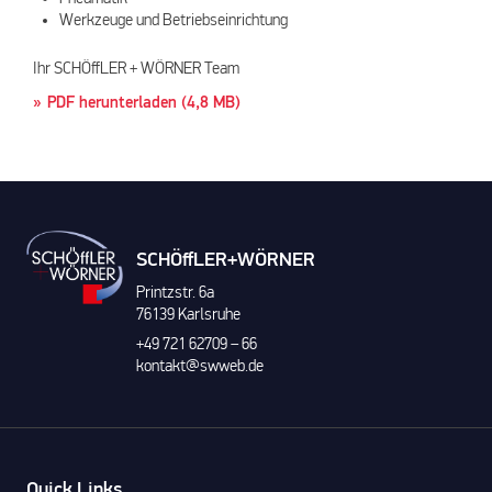
Werkzeuge und Betriebseinrichtung
Ihr SCHÖffLER + WÖRNER Team
PDF herunterladen (4,8 MB)
SCHÖffLER+WÖRNER
Printzstr. 6a
76139 Karlsruhe
+49 721 62709 – 66
kontakt@swweb.de
Quick Links