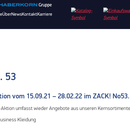
ce
Über
News
Kontakt
Karriere
Hotline: +49 721 62709 – 
uns
. 53
tion vom 15.09.21 – 28.02.22 im ZACK! No53.
-Aktion umfasst wieder Angebote aus unseren Kernsortimente
Business Kleidung