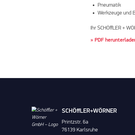
Pneumatik
Werkzeuge und B
Ihr SCHÖffLER + W
PDF herunterlade
SCHÖffLER+WÖRNER
Printzstr. 6a
76139 Karlsruhe