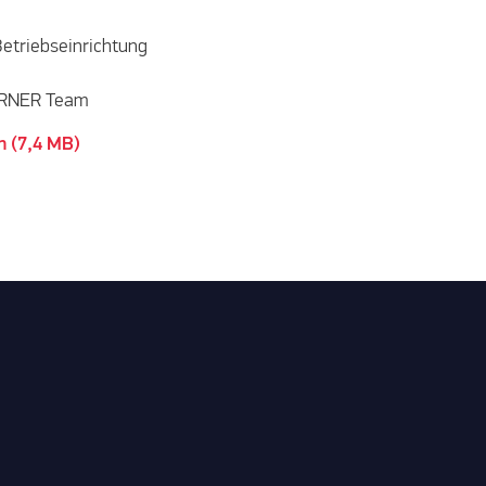
etriebseinrichtung
ÖRNER Team
n (7,4 MB)