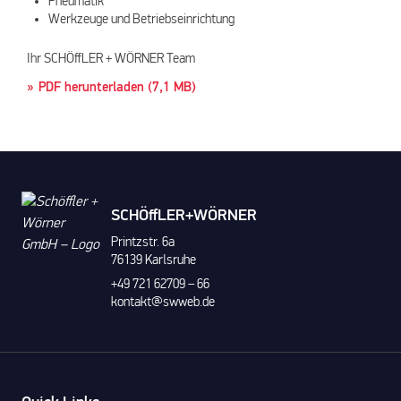
Pneumatik
Werkzeuge und Betriebseinrichtung
Ihr SCHÖffLER + WÖRNER Team
PDF herunterladen (7,1 MB)
SCHÖffLER+WÖRNER
Printzstr. 6a
76139 Karlsruhe
+49 721 62709 – 66
kontakt@swweb.de